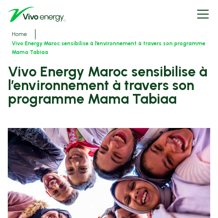
Skip
Open
to
menu
main
content
Breadcrumbs
Home
Vivo Energy Maroc sensibilise à l’environnement à travers son programme
Mama Tabiaa
Vivo Energy Maroc sensibilise à
l’environnement à travers son
programme Mama Tabiaa