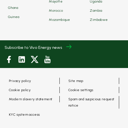
Mayotte
Uganda
Ghana
Morocco
Zambia
Guinea
Mozambique
Zimbabwe
Subscribe to Vivo Energy news
Privacy policy
Site map
Cookie policy
Cookie settings
Modern slavery statement
Spam and suspicious request
notice
KYC system access