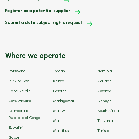
Register as a potential supplier
Submit a data subject rights request
Where we operate
Botswana
Jordan
Namibia
Burkina Faso
Kenya
Reunion
Cape Verde
Lesotho
Rwanda
Côte d'Ivoire
Madagascar
Senegal
Democratic
Malawi
South Africa
Republic of Congo
Mali
Tanzania
Eswatini
Mauritius
Tunisia
Gabon