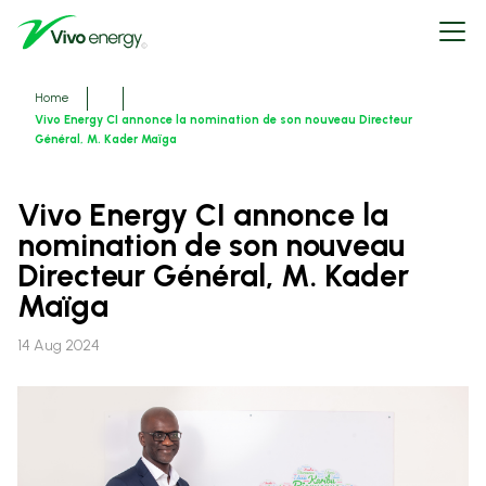
Skip
Open
to
menu
main
content
Breadcrumbs
Home
Vivo Energy CI annonce la nomination de son nouveau Directeur
Général, M. Kader Maïga
Vivo Energy CI annonce la
nomination de son nouveau
Directeur Général, M. Kader
Maïga
14 Aug 2024