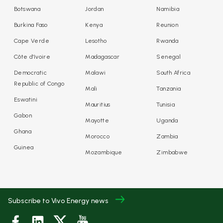
Botswana
Jordan
Namibia
Burkina Faso
Kenya
Reunion
Cape Verde
Lesotho
Rwanda
Côte d'Ivoire
Madagascar
Senegal
Democratic
Malawi
South Africa
Republic of Congo
Mali
Tanzania
Eswatini
Mauritius
Tunisia
Gabon
Mayotte
Uganda
Ghana
Morocco
Zambia
Guinea
Mozambique
Zimbabwe
Subscribe to Vivo Energy news