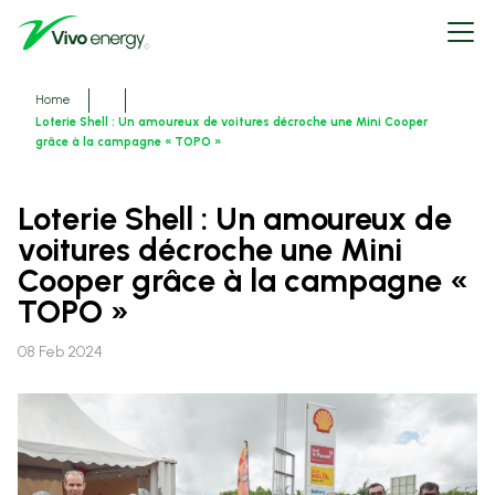
Skip
Open
to
menu
main
content
Breadcrumbs
Home
Loterie Shell : Un amoureux de voitures décroche une Mini Cooper
grâce à la campagne « TOPO »
Loterie Shell : Un amoureux de
voitures décroche une Mini
Cooper grâce à la campagne «
TOPO »
08 Feb 2024