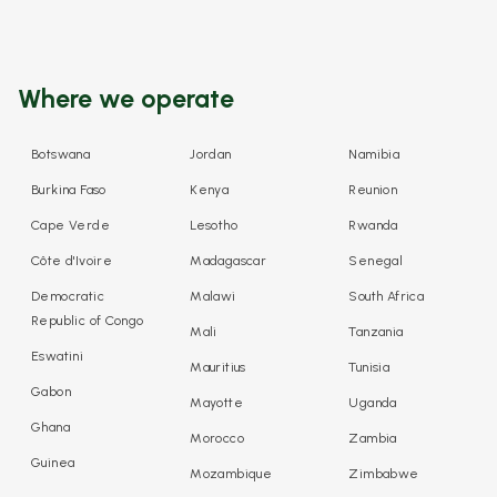
Where we operate
Botswana
Jordan
Namibia
Burkina Faso
Kenya
Reunion
Cape Verde
Lesotho
Rwanda
Côte d'Ivoire
Madagascar
Senegal
Democratic
Malawi
South Africa
Republic of Congo
Mali
Tanzania
Eswatini
Mauritius
Tunisia
Gabon
Mayotte
Uganda
Ghana
Morocco
Zambia
Guinea
Mozambique
Zimbabwe