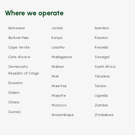
Where we operate
Botswana
Jordan
Namibia
Burkina Faso
Kenya
Reunion
Cape Verde
Lesotho
Rwanda
Côte d'Ivoire
Madagascar
Senegal
Democratic
Malawi
South Africa
Republic of Congo
Mali
Tanzania
Eswatini
Mauritius
Tunisia
Gabon
Mayotte
Uganda
Ghana
Morocco
Zambia
Guinea
Mozambique
Zimbabwe