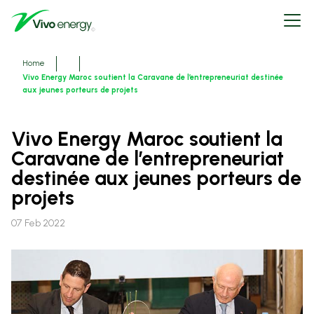
Skip
Open
to
menu
main
content
Breadcrumbs
Home
Vivo Energy Maroc soutient la Caravane de l’entrepreneuriat destinée
aux jeunes porteurs de projets
Vivo Energy Maroc soutient la
Caravane de l’entrepreneuriat
destinée aux jeunes porteurs de
projets
07 Feb 2022