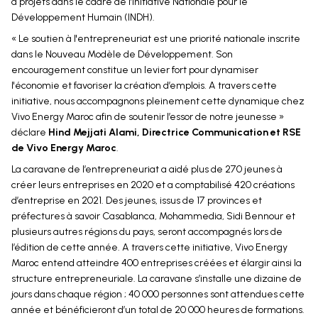
à projets dans le cadre de l’Initiative Nationale pour le
Développement Humain (INDH).
« Le soutien à l'entrepreneuriat est une priorité nationale inscrite
dans le Nouveau Modèle de Développement. Son
encouragement constitue un levier fort pour dynamiser
l'économie et favoriser la création d’emplois. A travers cette
initiative, nous accompagnons pleinement cette dynamique chez
Vivo Energy Maroc afin de soutenir l’essor de notre jeunesse »
déclare
Hind Mejjati Alami, Directrice Communication et RSE
de Vivo Energy Maroc
.
La caravane de l’entrepreneuriat a aidé plus de 270 jeunes à
créer leurs entreprises en 2020 et a comptabilisé 420 créations
d’entreprise en 2021. Des jeunes, issus de 17 provinces et
préfectures à savoir Casablanca, Mohammedia, Sidi Bennour et
plusieurs autres régions du pays, seront accompagnés lors de
l’édition de cette année. A travers cette initiative, Vivo Energy
Maroc entend atteindre 400 entreprises créées et élargir ainsi la
structure entrepreneuriale. La caravane s’installe une dizaine de
jours dans chaque région ; 40 000 personnes sont attendues cette
année et bénéficieront d’un total de 20 000 heures de formations.