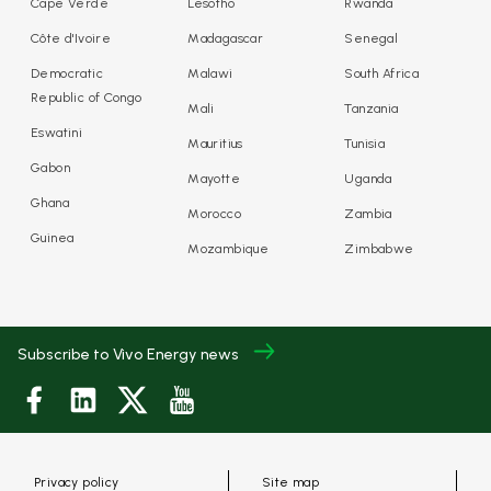
Cape Verde
Lesotho
Rwanda
Côte d'Ivoire
Madagascar
Senegal
Democratic
Malawi
South Africa
Republic of Congo
Mali
Tanzania
Eswatini
Mauritius
Tunisia
Gabon
Mayotte
Uganda
Ghana
Morocco
Zambia
Guinea
Mozambique
Zimbabwe
Subscribe to Vivo Energy news
Privacy policy
Site map