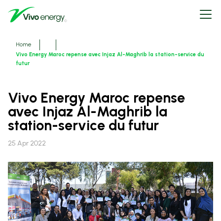
Skip
Open
to
menu
main
content
Breadcrumbs
Home
Vivo Energy Maroc repense avec Injaz Al-Maghrib la station-service du
futur
Vivo Energy Maroc repense
avec Injaz Al-Maghrib la
station-service du futur
25 Apr 2022