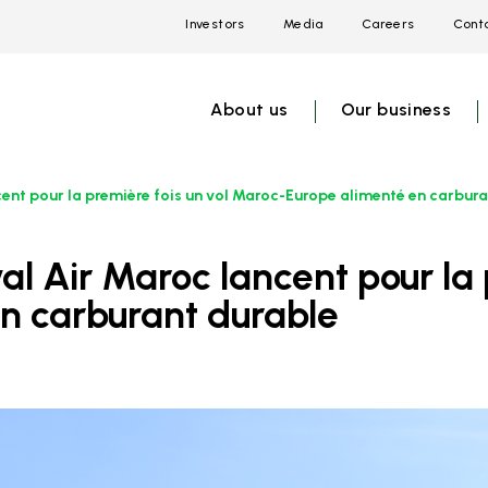
Investors
Media
Careers
Conta
Open
Open
Open
link
link
link
menu
menu
menu
About us
Our business
cent pour la première fois un vol Maroc-Europe alimenté en carbur
n carburant durable