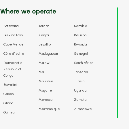
Where we operate
Botswana
Jordan
Namibia
Burkina Faso
Kenya
Reunion
Cape Verde
Lesotho
Rwanda
Côte d'Ivoire
Madagascar
Senegal
Democratic
Malawi
South Africa
Republic of
Mali
Tanzania
Congo
Mauritius
Tunisia
Eswatini
Mayotte
Uganda
Gabon
Morocco
Zambia
Ghana
Mozambique
Zimbabwe
Guinea