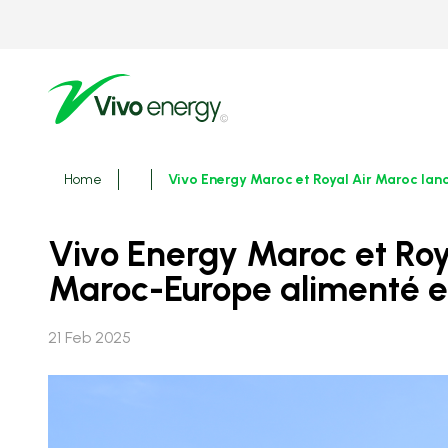
Skip
to
main
content
Breadcrumbs
Home
Vivo Energy Maroc et Royal Air Maroc lan
Vivo Energy Maroc et Royal Air Maroc lancent pour la première fois un vol
Maroc-Europe alimenté e
21 Feb 2025