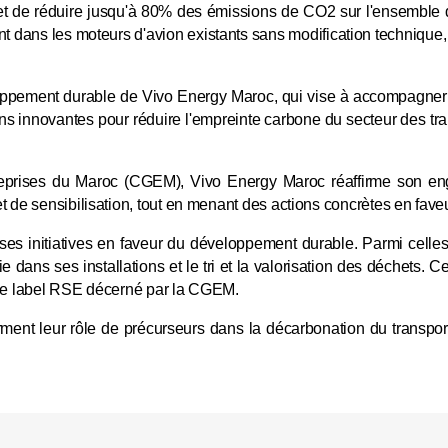
t de réduire jusqu'à 80% des émissions de CO2 sur l'ensemble d
nt dans les moteurs d'avion existants sans modification technique
veloppement durable de Vivo Energy Maroc, qui vise à accompagner s
ns innovantes pour réduire l'empreinte carbone du secteur des tr
reprises du Maroc (CGEM), Vivo Energy Maroc réaffirme son en
et de sensibilisation, tout en menant des actions concrètes en faveu
 initiatives en faveur du développement durable. Parmi celles-ci
 dans ses installations et le tri et la valorisation des déchets. C
st le label RSE décerné par la CGEM.
ent leur rôle de précurseurs dans la décarbonation du transport 