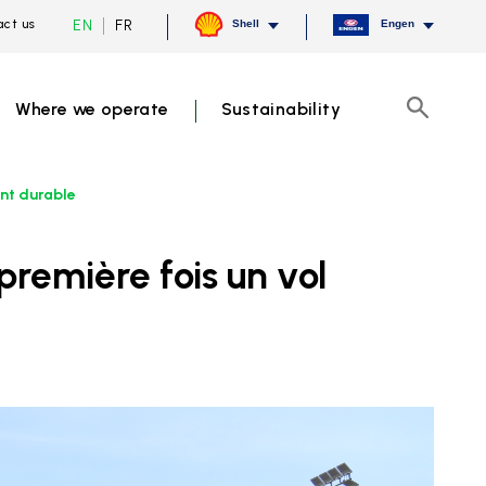
Current
Switch
EN
FR
ct us
Shell
Engen
language
to
English,
French
click
to
Where we operate
Sustainability
switch
Search
language
ant durable