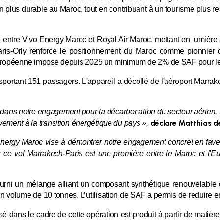
n plus durable au Maroc, tout en contribuant à un tourisme plus 
e entre Vivo Energy Maroc et Royal Air Maroc, mettant en lumière 
aris-Orly renforce le positionnement du Maroc comme pionnier da
européenne impose depuis 2025 un minimum de 2% de SAF pour les
sportant 151 passagers. L'appareil a décollé de l'aéroport Marra
ans notre engagement pour la décarbonation du secteur aérien. En 
déclare Matthias de
ement à la transition énergétique du pays »,
o Energy Maroc vise à démontrer notre engagement concret en fav
sur ce vol Marrakech-Paris est une première entre le Maroc et l'E
urni un mélange alliant un composant synthétique renouvelable 
 volume de 10 tonnes. L’utilisation de SAF a permis de réduire en
isé dans le cadre de cette opération est produit à partir de mati