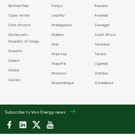
Burkina Faso
Kenya
Reunion
Cape Verde
Lesotho
Rwanda
Côte d'Ivoire
Madagascar
Senegal
Democratic
Malawi
South Africa
Republic of Congo
Mali
Tanzania
Eswatini
Mauritius
Tunisia
Gabon
Mayotte
Uganda
Ghana
Morocco
Zambia
Guinea
Mozambique
Zimbabwe
Subscribe to Vivo Energy news