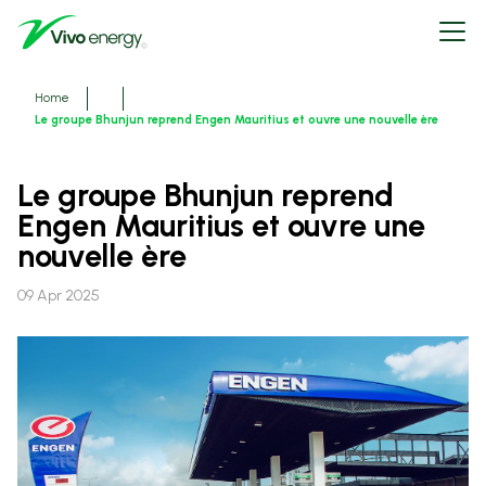
Skip
Open
to
menu
main
content
Breadcrumbs
Home
Le groupe Bhunjun reprend Engen Mauritius et ouvre une nouvelle ère
Le groupe Bhunjun reprend
Engen Mauritius et ouvre une
nouvelle ère
09 Apr 2025