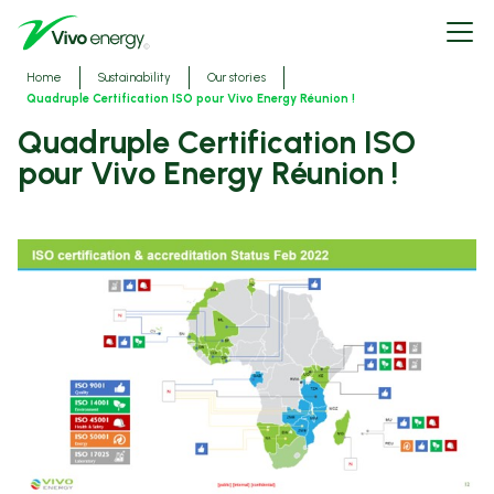
Skip
Open
to
menu
main
content
Breadcrumbs
Home
Sustainability
Our stories
Quadruple Certification ISO pour Vivo Energy Réunion !
Quadruple Certification ISO
pour Vivo Energy Réunion !