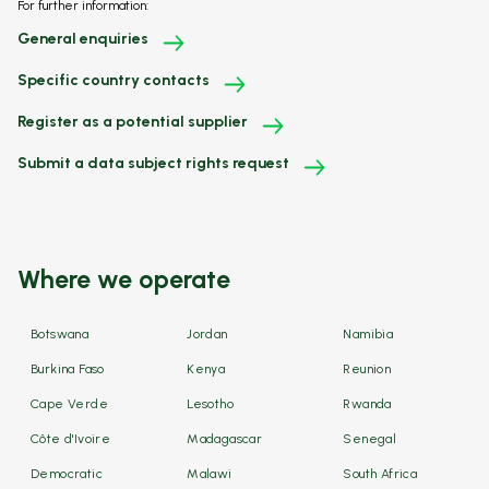
For further information:
General enquiries
Specific country contacts
Register as a potential supplier
Submit a data subject rights request
Where we operate
Botswana
Jordan
Namibia
Burkina Faso
Kenya
Reunion
Cape Verde
Lesotho
Rwanda
Côte d'Ivoire
Madagascar
Senegal
Democratic
Malawi
South Africa