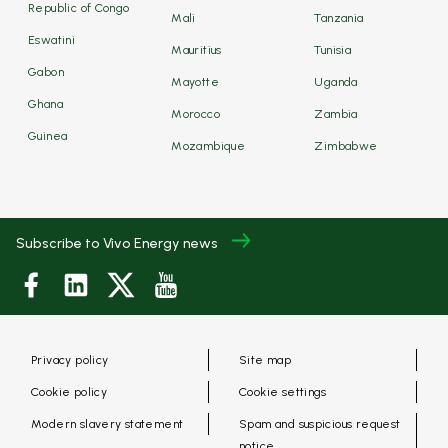
Republic of Congo
Mali
Tanzania
Eswatini
Mauritius
Tunisia
Gabon
Mayotte
Uganda
Ghana
Morocco
Zambia
Guinea
Mozambique
Zimbabwe
Subscribe to Vivo Energy news
Privacy policy
Site map
Cookie policy
Cookie settings
Modern slavery statement
Spam and suspicious request
notice