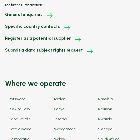
For further information:
General enquiries
Specific country contacts
Register as a potential supplier
Submit a data subject rights request
Where we operate
Botswana
Jordan
Namibia
Burkina Faso
Kenya
Reunion
Cape Verde
Lesotho
Rwanda
Côte d'Ivoire
Madagascar
Senegal
Democratic
Malawi
South Africa