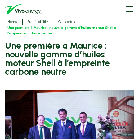
Skip
Open
to
menu
main
content
Breadcrumbs
Home
Sustainability
Our stories
Une première à Maurice : nouvelle gamme d’huiles moteur Shell à
l’empreinte carbone neutre
Une première à Maurice :
nouvelle gamme d’huiles
moteur Shell à l’empreinte
carbone neutre