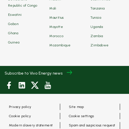
Republic of Congo
Mali
Tanzania
Eswatini
Mauritius
Tunisia
Gabon
Mayotte
Uganda
Ghana
Morocco
Zambia
Guinea
Mozambique
Zimbabwe
Subscribe to Vivo Energy news
Privacy policy
Site map
Cookie policy
Cookie settings
Modern slavery statement
Spam and suspicious request