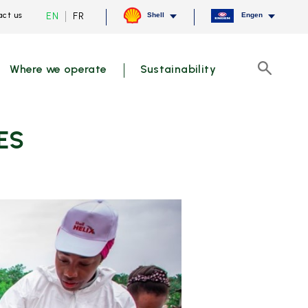
Current
Switch
EN
FR
ct us
Shell
Engen
language
to
English,
French
click
to
Where we operate
Sustainability
switch
Search
language
ES