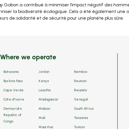
rgy Gabon a contribué à minimiser l’impact négatif des homm
nniser la biodiversité écologique. Cela a été également une 
urs de solidarité et de sécurité pour une planète plus sûre.
Where we operate
Botswana
Jordan
Namibia
Burkina Faso
Kenya
Reunion
Cape Verde
Lesotho
Rwanda
Côte d'Ivoire
Madagascar
Senegal
Democratic
Malawi
South Africa
Republic of
Mali
Tanzania
Congo
Mauritius
Tunisia