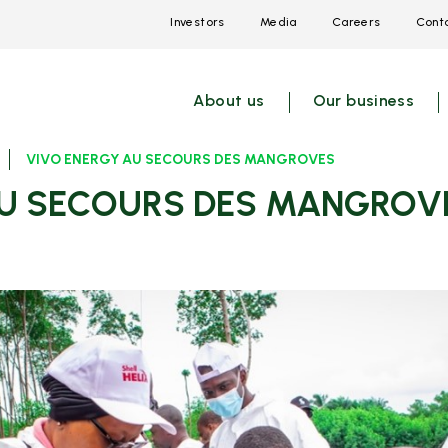
Investors
Media
Careers
Conta
Open
Open
Open
link
link
link
menu
menu
menu
About us
Our business
VIVO ENERGY AU SECOURS DES MANGROVES
 AU SECOURS DES MANGROV