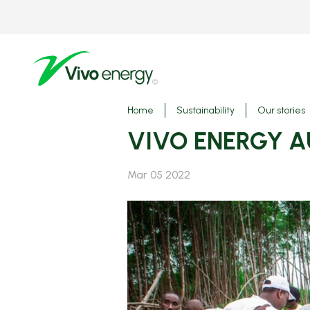
Skip
to
main
content
Breadcrumbs
Home
Sustainability
Our stories
VIVO ENERGY
Mar 05 2022