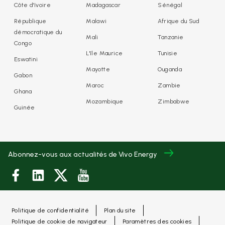
Côte d'Ivoire
Madagascar
Sénégal
République
Malawi
Afrique du Sud
démocratique du
Mali
Tanzanie
Congo
L'île Maurice
Tunisie
Eswatini
Mayotte
Ouganda
Gabon
Maroc
Zambie
Ghana
Mozambique
Zimbabwe
Guinée
Abonnez-vous aux actualités de Vivo Energy
Politique de confidentialité
Plan du site
Politique de cookie de navigateur
Paramètres des cookies