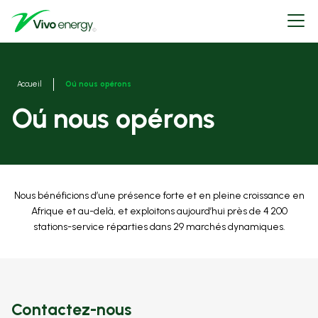
Aller
Open
au
menu
contenu
principal
Fils
Accueil
Oú nous opérons
d'ariane
Oú nous opérons
Nous bénéficions d’une présence forte et en pleine croissance en
Afrique et au-delà, et exploitons aujourd’hui près de 4 200
stations-service réparties dans 29 marchés dynamiques.
Contactez-nous