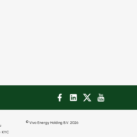
©
Vivo Energy Holding B.V.
2026
u
e KYC