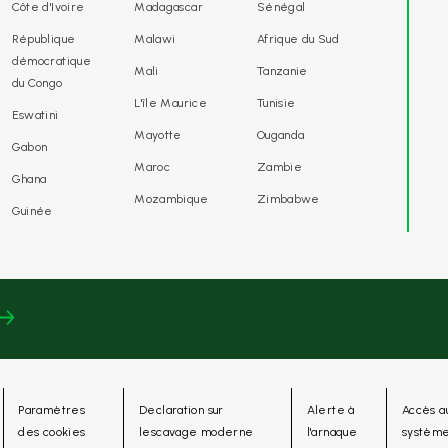
Côte d'Ivoire
Madagascar
Sénégal
République
Malawi
Afrique du Sud
démocratique
Mali
Tanzanie
du Congo
L'île Maurice
Tunisie
Eswatini
Mayotte
Ouganda
Gabon
Maroc
Zambie
Ghana
Mozambique
Zimbabwe
Guinée
Paramètres
Declaration sur
Alerte à
Accès a
des cookies
lescavage moderne
l'arnaque
systèm