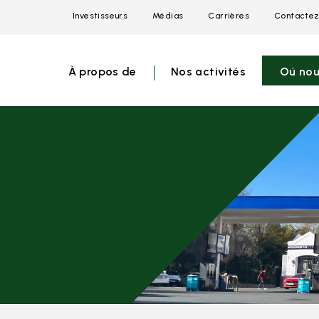
Investisseurs
Médias
Carrières
Contactez
Open
Open
Open
link
link
link
menu
menu
menu
À propos de
Nos activités
Oú nou