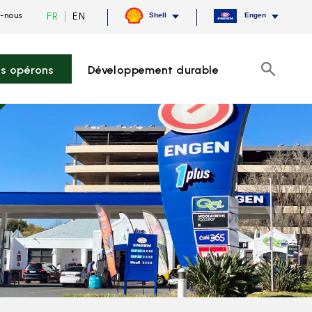
Current
Switch
FR
EN
-nous
Shell
Engen
language
to
French,
English
click
to
s opérons
Développement durable
switch
Recherch
language