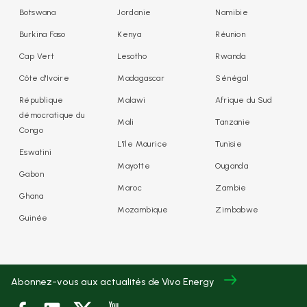
Botswana
Jordanie
Namibie
Burkina Faso
Kenya
Réunion
Cap Vert
Lesotho
Rwanda
Côte d'Ivoire
Madagascar
Sénégal
République
Malawi
Afrique du Sud
démocratique du
Mali
Tanzanie
Congo
L'île Maurice
Tunisie
Eswatini
Mayotte
Ouganda
Gabon
Maroc
Zambie
Ghana
Mozambique
Zimbabwe
Guinée
Abonnez-vous aux actualités de Vivo Energy