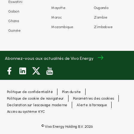
Eswatini
Mayotte
Ouganda
Gabon
Maroc
Zambie
Ghana
Mozambique
Zimbabwe
Guinée
Abonnez-vous aux actualités de Vivo Energy
Politique de confidentialité
Plan du site
Politique de cookie de navigateur
Paramètres des cookies
Declaration sur lescavage moderne
Alerte à l'arnaque
Accès au système KYC
©
Vivo Energy Holding B.V.
2026