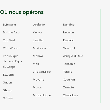
Où nous opérons
Botswana
Jordanie
Namibie
Burkina Faso
Kenya
Réunion
Cap Vert
Lesotho
Rwanda
Côte d'Ivoire
Madagascar
Sénégal
République
Malawi
Afrique du Sud
démocratique
Mali
Tanzanie
du Congo
L'île Maurice
Tunisie
Eswatini
Mayotte
Ouganda
Gabon
Maroc
Zambie
Ghana
Mozambique
Zimbabwe
Guinée