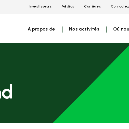
Investisseurs
Médias
Carrières
Contactez
Open
Open
Open
link
link
link
menu
menu
menu
À propos de
Nos activités
Oú nou
nd