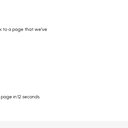
nk to a page that we've
 page in:
11
seconds.