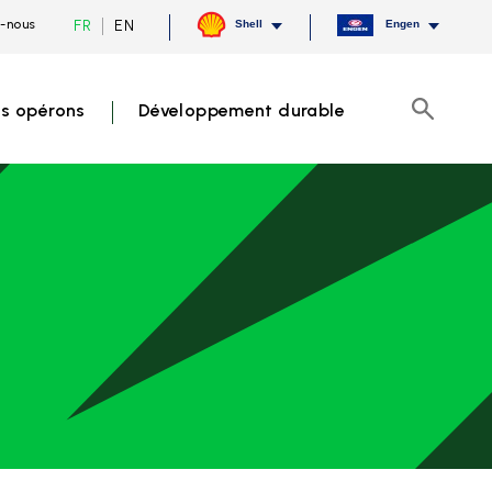
Current
Switch
FR
EN
-nous
Shell
Engen
language
to
French,
English
click
to
s opérons
Développement durable
switch
Recherch
language