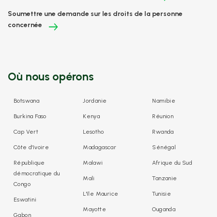
Soumettre une demande sur les droits de la personne
concernée
Où nous opérons
Botswana
Jordanie
Namibie
Burkina Faso
Kenya
Réunion
Cap Vert
Lesotho
Rwanda
Côte d'Ivoire
Madagascar
Sénégal
République
Malawi
Afrique du Sud
démocratique du
Mali
Tanzanie
Congo
L'île Maurice
Tunisie
Eswatini
Mayotte
Ouganda
Gabon