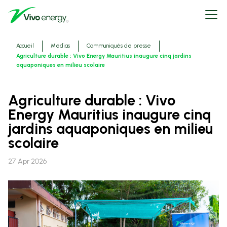
Aller
Open
au
menu
contenu
principal
Fils
Accueil
Médias
Communiqués de presse
d'ariane
Agriculture durable : Vivo Energy Mauritius inaugure cinq jardins
aquaponiques en milieu scolaire
Agriculture durable : Vivo
Energy Mauritius inaugure cinq
jardins aquaponiques en milieu
scolaire
27 Apr 2026