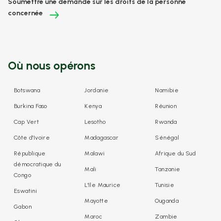
Soumettre une demande sur les droits de la personne
concernée
Où nous opérons
Botswana
Jordanie
Namibie
Burkina Faso
Kenya
Réunion
Cap Vert
Lesotho
Rwanda
Côte d'Ivoire
Madagascar
Sénégal
République
Malawi
Afrique du Sud
démocratique du
Mali
Tanzanie
Congo
L'île Maurice
Tunisie
Eswatini
Mayotte
Ouganda
Gabon
Maroc
Zambie