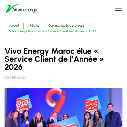
Aller
Open
au
menu
contenu
principal
Fils
Accueil
Médias
Communiqués de presse
d'ariane
Vivo Energy Maroc élue « Service Client de l’Année » 2026
Vivo Energy Maroc élue «
Service Client de l’Année »
2026
02 Feb 2026