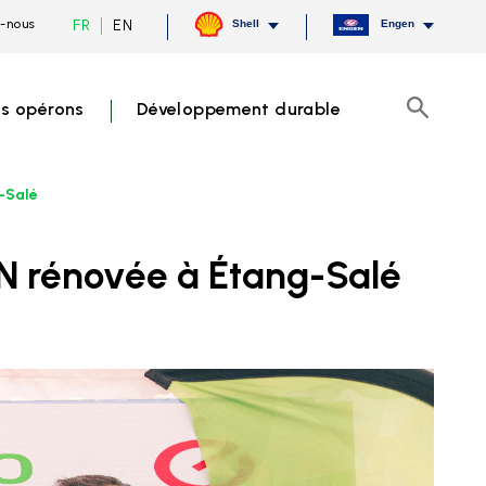
Current
Switch
FR
EN
-nous
Shell
Engen
language
to
French,
English
click
to
s opérons
Développement durable
switch
Recherch
language
-Salé
EN rénovée à Étang-Salé