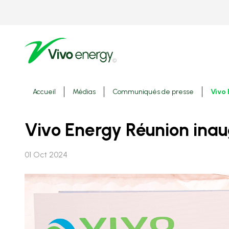
Aller
au
contenu
principal
Fils
Accueil
Médias
Communiqués de presse
Vivo 
d'ariane
Vivo Energy Réunion ina
01 Oct 2024