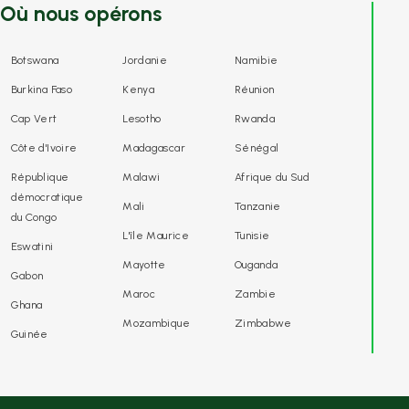
Où nous opérons
Botswana
Jordanie
Namibie
Burkina Faso
Kenya
Réunion
Cap Vert
Lesotho
Rwanda
Côte d'Ivoire
Madagascar
Sénégal
République
Malawi
Afrique du Sud
démocratique
Mali
Tanzanie
du Congo
L'île Maurice
Tunisie
Eswatini
Mayotte
Ouganda
Gabon
Maroc
Zambie
Ghana
Mozambique
Zimbabwe
Guinée