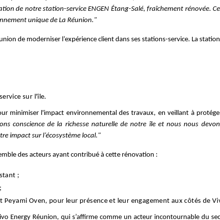
ation de notre station-service ENGEN Étang-Salé, fraîchement rénovée. Ce 
ronnement unique de La Réunion."
éunion de moderniser l’expérience client dans ses stations-service. La sta
rvice sur l'île.
our minimiser l'impact environnemental des travaux, en veillant à protége
ns conscience de la richesse naturelle de notre île et nous nous devon
re impact sur l’écosystème local."
mble des acteurs ayant contribué à cette rénovation :
stant ;
;
et Peyami Oven, pour leur présence et leur engagement aux côtés de V
vo Energy Réunion, qui s’affirme comme un acteur incontournable du secte