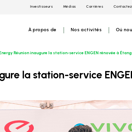
Investisseurs
Médias
Carrières
Contactez
Open
Open
Open
link
link
link
menu
menu
menu
À propos de
Nos activités
Oú nou
Energy Réunion inaugure la station-service ENGEN rénovée à Étang
ugure la station-service ENG