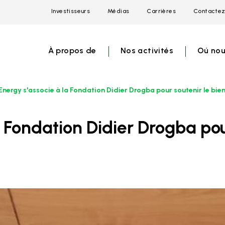
Investisseurs
Médias
Carrières
Contactez
Open
Open
Open
link
link
link
menu
menu
menu
À propos de
Nos activités
Oú nou
Energy s'associe à la Fondation Didier Drogba pour soutenir le bie