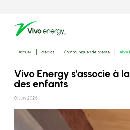
Aller
au
contenu
principal
Fils
Accueil
Médias
Communiqués de presse
Vivo 
d'ariane
Vivo Energy s'associe à la Fondation Didier Drogba pour soutenir le bien-être
des enfants
01 Jun 2026