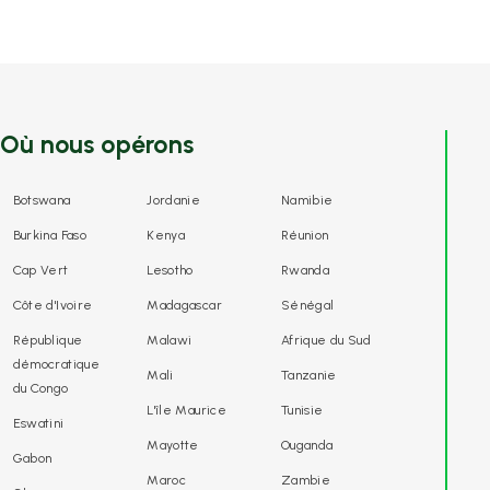
Où nous opérons
Botswana
Jordanie
Namibie
Burkina Faso
Kenya
Réunion
Cap Vert
Lesotho
Rwanda
Côte d'Ivoire
Madagascar
Sénégal
République
Malawi
Afrique du Sud
démocratique
Mali
Tanzanie
du Congo
L'île Maurice
Tunisie
Eswatini
Mayotte
Ouganda
Gabon
Maroc
Zambie