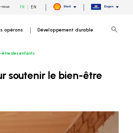
Current
Switch
FR
EN
-nous
Shell
Engen
language
to
French,
English
click
to
s opérons
Développement durable
switch
Recherch
language
n-être des enfants