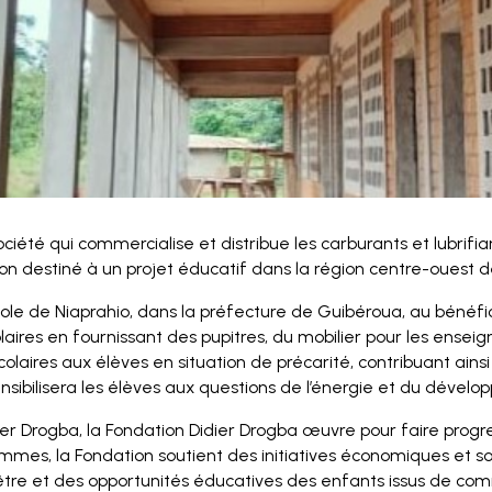
société qui commercialise et distribue les carburants et lubri
on destiné à un projet éducatif dans la région centre-ouest de 
ole de Niaprahio, dans la préfecture de Guibéroua, au bénéf
colaires en fournissant des pupitres, du mobilier pour les ense
scolaires aux élèves en situation de précarité, contribuant ains
sibilisera les élèves aux questions de l’énergie et du dével
er Drogba, la Fondation Didier Drogba œuvre pour faire progres
mes, la Fondation soutient des initiatives économiques et soci
-être et des opportunités éducatives des enfants issus de c