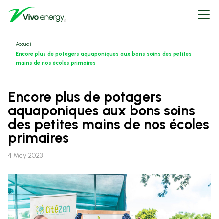
Aller
Open
au
menu
contenu
principal
Fils
Accueil
d'ariane
Encore plus de potagers aquaponiques aux bons soins des petites
mains de nos écoles primaires
Encore plus de potagers
aquaponiques aux bons soins
des petites mains de nos écoles
primaires
4 May 2023