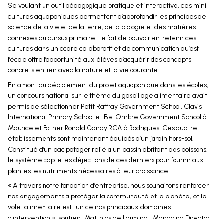
Se voulant un outil pédagogique pratique et interactive, ces mini
cultures aquaponiques permettent d’approfondir les principes de
science de la vie et de la terre, de la biologie et des matières
connexes du cursus primaire. Le fait de pouvoir entretenir ces
cultures dans un cadre collaboratif et de communication qu’est
l’école offre l’opportunité aux élèves d’acquérir des concepts
concrets en lien avec la nature et la vie courante.
En amont du déploiement du projet aquaponique dans les écoles,
un concours national sur le thème du gaspillage alimentaire avait
permis de sélectionner Petit Raffray Government School, Clavis
International Primary School et Bel Ombre Government School à
Maurice et Father Ronald Gandy RCA à Rodrigues. Ces quatre
établissements sont maintenant équipés d’un jardin hors-sol.
Constitué d’un bac potager relié à un bassin abritant des poissons,
le système capte les déjections de ces derniers pour fournir aux
plantes les nutriments nécessaires à leur croissance.
« À travers notre fondation d’entreprise, nous souhaitons renforcer
nos engagements à protéger la communauté et la planète, et le
volet alimentaire est l'un de nos principaux domaines
d'intervention », soutient Matthias de Larminat, Managing Director