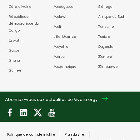
Côte d'Ivoire
Madagascar
Sénégal
République
Malawi
Afrique du Sud
démocratique du
Mali
Tanzanie
Congo
L'île Maurice
Tunisie
Eswatini
Mayotte
Ouganda
Gabon
Maroc
Zambie
Ghana
Mozambique
Zimbabwe
Guinée
Abonnez-vous aux actualités de Vivo Energy
Politique de confidentialité
Plan du site