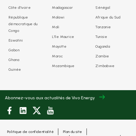
Côte d'Ivoire
Madagascar
Sénégal
République
Malawi
Afrique du Sud
démocratique du
Mali
Tanzanie
Congo
L'île Maurice
Tunisie
Eswatini
Mayotte
Ouganda
Gabon
Maroc
Zambie
Ghana
Mozambique
Zimbabwe
Guinée
Abonnez-vous aux actualités de Vivo Energy
Politique de confidentialité
Plan du site